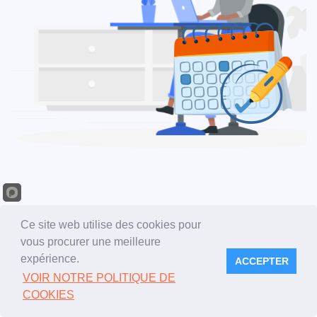
Ce site web utilise des cookies pour
Témoignage vidéo
vous procurer une meilleure
expérience.
ACCEPTER
Comment Gesmédic permet
d'optimiser les
VOIR NOTRE POLITIQUE DE
archives
au centre hospitalier d'Arcachon
COOKIES